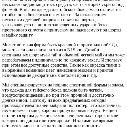
несколько видов защитных средств, часть которых скрыта под
формой. В целом одежда для тайского бокса мало отличается
от обычного боксерского комплекта. За исключением
нескольких деталей: широкого пояса на шортах,
указывающего на линию запрещенных ударов и более
просторного силуэта с припуском на надеваемую под шорты
и майку защиту.
Может ли такая форма быть красивой и оригинальной? Да,
может, если она сшита на заказ в N1Sport. Дизайн
специальных шорт муай тай и обычной легкой майки мы тоже
разрабатываем индивидуально по каждому заказу. Используя
при этом все доступные средства. Такие как окраска ткани в
выбранный командой цвет, нанесение эмблем и принтов,
использование декоративных деталей кроя и т.д.
Мы специализируемся на пошиве спортивной формы и знаем,
что одежда для тайского бокса должна быть легкой,
воздухопроницаемой, но при этом прочной и достаточно
долговечной. Поэтому из всех предлагаемых сегодня
производителем тканей выбрали полиэстер. Это эластичная,
несминаемая ткань, хорошо пропускающая воздух. Ее цвет
останется ярким даже после многочисленных стирок после
каждого поединка или тренировки. И такими же яркими
останутся нанесенные на ткань надписи и принты.