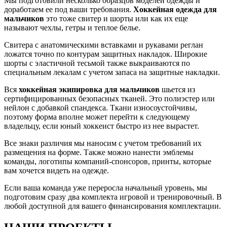
Мы подготовили несколько образцов моделей одежды и
доработаем ее под ваши требования.
Хоккейная одежда для
мальчиков
это тоже свитер и шорты или как их еще
называют чехлы, гетры и теплое белье.
Свитера с анатомическими вставками и рукавами реглан
ложатся точно по контурам защитных накладок. Широкие
шорты с эластичной тесьмой также выкраиваются по
специальным лекалам с учетом запаса на защитные накладки.
Вся
хоккейная экипировка для мальчиков
шьется из
сертифицированных безопасных тканей. Это полиэстер или
нейлон с добавкой спандекса. Ткани износоустойчивы,
поэтому форма вполне может перейти к следующему
владельцу, если юный хоккеист быстро из нее вырастет.
Все знаки различия мы наносим с учетом требований их
размещения на форме. Также можно нанести эмблемы
команды, логотипы компаний-спонсоров, принты, которые
вам хочется видеть на одежде.
Если ваша команда уже переросла начальный уровень, мы
подготовим сразу два комплекта игровой и тренировочный. В
любой доступной для вашего финансирования комплектации.